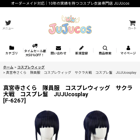
オーダーメイド対応｜10年の実績を持つコスプレ衣装専門店 JUJUcos
メニュー
カート
タイムセール最
カテゴリ
問い合わせ
新規登録
商品検索
マイページ
大50％OFF！
ホーム
>
コスプレウィッグ
>
真宮寺さくら 隊員服 コスプレウィッグ サクラ大戦 コスプレ鬘 JUJUcosplay
真宮寺さくら 隊員服 コスプレウィッグ サクラ
大戦 コスプレ鬘 JUJUcosplay
[
F-6267
]