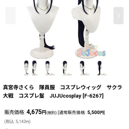
真宮寺さくら 隊員服 コスプレウィッグ サクラ
大戦 コスプレ鬘 JUJUcosplay
[
F-6267
]
4,675
販売価格
:
5,500
円
[
通常販売価格
:
]
(税別)
円
(
税込
:
5,143
)
円