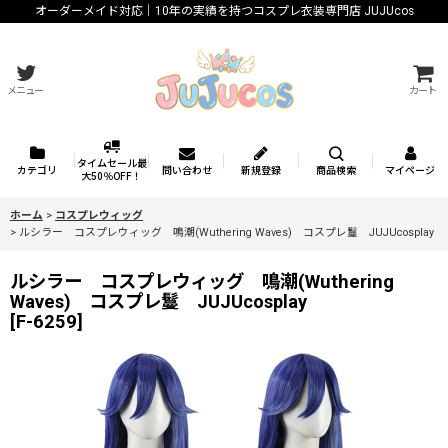
オーダーメイド対応｜10年の実績を持つコスプレ衣装専門店 JUJUcos
メニュー
カート
タイムセール最
カテゴリ
問い合わせ
新規登録
商品検索
マイページ
大50％OFF！
ホーム
>
コスプレウィッグ
>
ルシラー コスプレウィッグ 鳴潮(Wuthering Waves) コスプレ鬘 JUJUcosplay
ルシラー コスプレウィッグ 鳴潮(Wuthering
Waves) コスプレ鬘 JUJUcosplay
[
F-6259
]