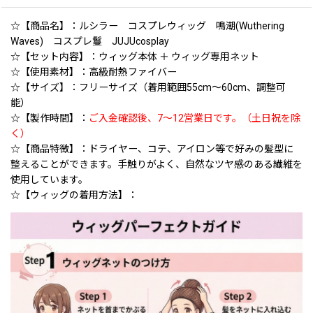
☆【商品名】：ルシラー コスプレウィッグ 鳴潮(Wuthering
Waves) コスプレ鬘 JUJUcosplay
☆【セット内容】：ウィッグ本体 ＋ ウィッグ専用ネット
☆【使用素材】：高級耐熱ファイバー
☆【サイズ】：フリーサイズ（着用範囲55cm〜60cm、調整可
能）
☆【製作時間】：
ご入金確認後、7〜12営業日です。（土日祝を除
く）
☆【商品特徴】：ドライヤー、コテ、アイロン等で好みの髪型に
整えることができます。手触りがよく、自然なツヤ感のある繊維を
使用しています。
☆【ウィッグの着用方法】：