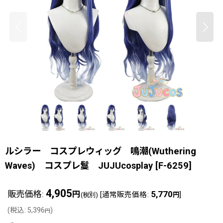
ルシラー コスプレウィッグ 鳴潮(Wuthering
Waves) コスプレ鬘 JUJUcosplay
[
F-6259
]
4,905
販売価格
:
5,770
円
[
通常販売価格
:
]
(税別)
円
(
税込
:
5,396
)
円