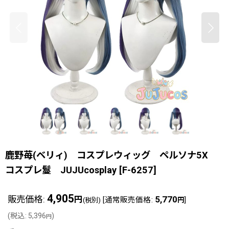
鹿野苺(ベリィ) コスプレウィッグ ペルソナ5X
コスプレ鬘 JUJUcosplay
[
F-6257
]
4,905
販売価格
:
5,770
円
[
通常販売価格
:
]
(税別)
円
(
税込
:
5,396
)
円