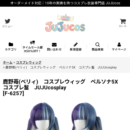
オーダーメイド対応｜10年の実績を持つコスプレ衣装専門店 JUJUcos
メニュー
カート
タイムセール最
カテゴリ
問い合わせ
新規登録
商品検索
マイページ
大50％OFF！
ホーム
>
コスプレウィッグ
>
鹿野苺(ベリィ) コスプレウィッグ ペルソナ5X コスプレ鬘 JUJUcosplay
鹿野苺(ベリィ) コスプレウィッグ ペルソナ5X
コスプレ鬘 JUJUcosplay
[
F-6257
]