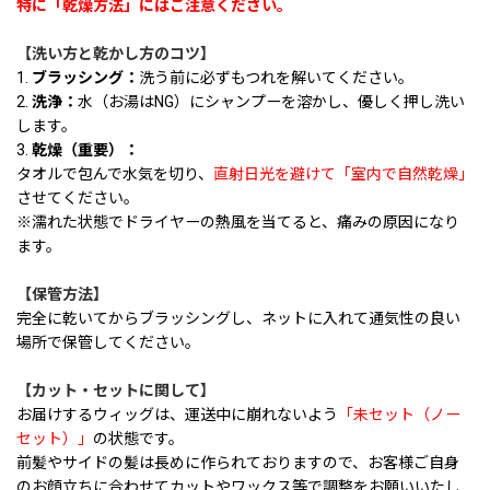
特に「乾燥方法」にはご注意ください。
【洗い方と乾かし方のコツ】
1.
ブラッシング：
洗う前に必ずもつれを解いてください。
2.
洗浄：
水（お湯はNG）にシャンプーを溶かし、優しく押し洗い
します。
3.
乾燥（重要）：
タオルで包んで水気を切り、
直射日光を避けて「室内で自然乾燥」
させてください。
※濡れた状態でドライヤーの熱風を当てると、痛みの原因になり
ます。
【保管方法】
完全に乾いてからブラッシングし、ネットに入れて通気性の良い
場所で保管してください。
【カット・セットに関して】
お届けするウィッグは、運送中に崩れないよう
「未セット（ノー
セット）」
の状態です。
前髪やサイドの髪は長めに作られておりますので、お客様ご自身
のお顔立ちに合わせてカットやワックス等で調整をお願いいたし