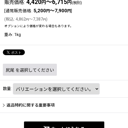
4,420
～6,715
販売価格
:
円
円
(税別)
5,200
～7,900
[
通常販売価格
:
]
円
円
(
税込
:
4,862
～7,387
)
円
円
オプションにより価格が変わる場合もあります。
重み
:
1kg
尻尾
を選択してください
数量
:
返品特約に関する重要事項