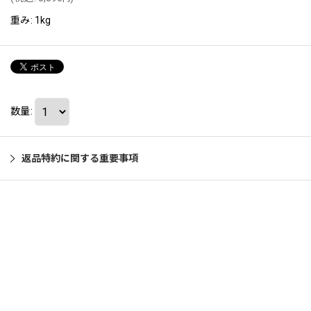
重み
:
1kg
数量
:
返品特約に関する重要事項