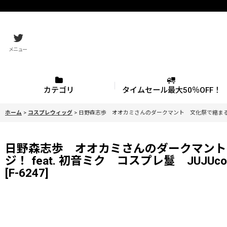
メニュー
カテゴリ
タイムセール最大50％OFF！
ホーム
>
コスプレウィッグ
>
日野森志歩 オオカミさんのダークマント 文化祭で縮まる距離 
日野森志歩 オオカミさんのダークマント
ジ！ feat. 初音ミク コスプレ鬘 JUJUcos
[
F-6247
]