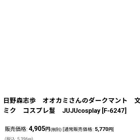
日野森志歩 オオカミさんのダークマント 文化
ミク コスプレ鬘 JUJUcosplay
[
F-6247
]
4,905
販売価格
:
5,770
円
[
通常販売価格
:
]
(税別)
円
(
税込
:
5,396
)
円