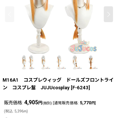
M16A1 コスプレウィッグ ドールズフロントライ
ン コスプレ鬘 JUJUcosplay
[
F-6243
]
4,905
販売価格
:
5,770
円
[
通常販売価格
:
]
(税別)
円
(
税込
:
5,396
)
円