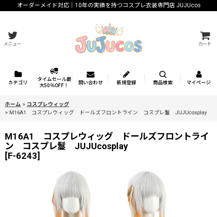
オーダーメイド対応｜10年の実績を持つコスプレ衣装専門店 JUJUcos
メニュー
カート
タイムセール最
カテゴリ
問い合わせ
新規登録
商品検索
マイページ
大50％OFF！
ホーム
>
コスプレウィッグ
>
M16A1 コスプレウィッグ ドールズフロントライン コスプレ鬘 JUJUcosplay
M16A1 コスプレウィッグ ドールズフロントライ
ン コスプレ鬘 JUJUcosplay
[
F-6243
]