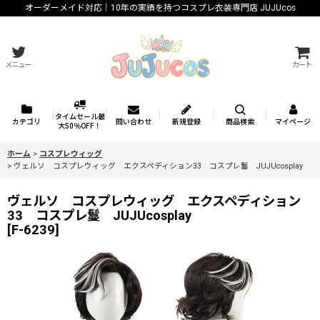
オーダーメイド対応｜10年の実績を持つコスプレ衣装専門店 JUJUcos
メニュー
カート
タイムセール最
カテゴリ
問い合わせ
新規登録
商品検索
マイページ
大50％OFF！
ホーム
>
コスプレウィッグ
>
ヴェルソ コスプレウィッグ エクスペディション33 コスプレ鬘 JUJUcosplay
ヴェルソ コスプレウィッグ エクスペディション
33 コスプレ鬘 JUJUcosplay
[
F-6239
]