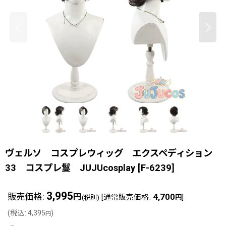
ヴェルソ コスプレウィッグ エクスペディション
33 コスプレ鬘 JUJUcosplay
[
F-6239
]
3,995
販売価格
:
4,700
円
[
通常販売価格
:
]
(税別)
円
(
税込
:
4,395
)
円