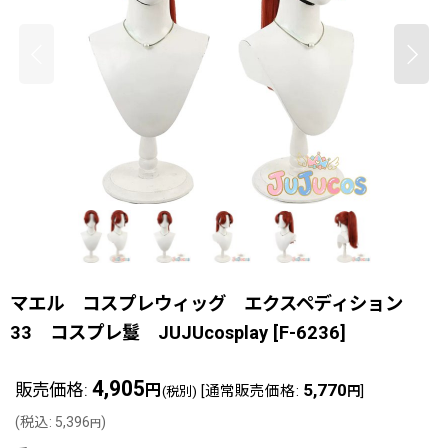
マエル コスプレウィッグ エクスペディション
33 コスプレ鬘 JUJUcosplay
[
F-6236
]
4,905
販売価格
:
5,770
円
[
通常販売価格
:
]
(税別)
円
(
税込
:
5,396
)
円