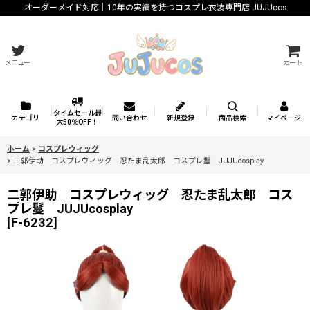
オーダーメイド対応｜10年の実績を持つコスプレ衣装専門店 JUJUcos
メニュー
カート
タイムセール最
カテゴリ
問い合わせ
新規登録
商品検索
マイページ
大50％OFF！
ホーム
>
コスプレウィッグ
>
二郭伊助 コスプレウィッグ 忍たま乱太郎 コスプレ鬘 JUJUcosplay
二郭伊助 コスプレウィッグ 忍たま乱太郎 コス
プレ鬘 JUJUcosplay
[
F-6232
]