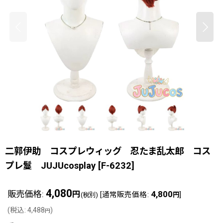
二郭伊助 コスプレウィッグ 忍たま乱太郎 コス
プレ鬘 JUJUcosplay
[
F-6232
]
4,080
販売価格
:
4,800
円
[
通常販売価格
:
]
(税別)
円
(
税込
:
4,488
)
円