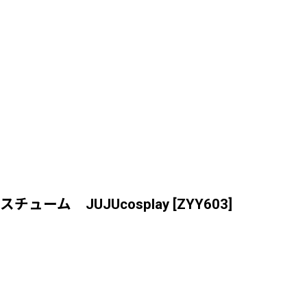
ーム JUJUcosplay
[
ZYY603
]