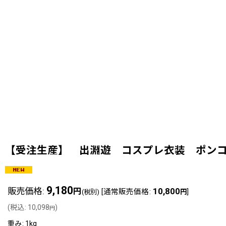
【受注生産】 出淵遊 コスプレ衣装 ポンコツ風
9,180
販売価格
:
10,800
円
[
通常販売価格
:
]
(税別)
円
(
税込
:
10,098
)
円
重み
:
1kg