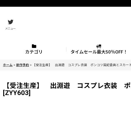
メニュー
カテゴリ
タイムセール最大50％OFF！
ホーム
>
新作予約
>
【受注生産】 出淵遊 コスプレ衣装 ポンコツ風紀委員とスカート丈が
【受注生産】 出淵遊 コスプレ衣装 ポンコ
[
ZYY603
]