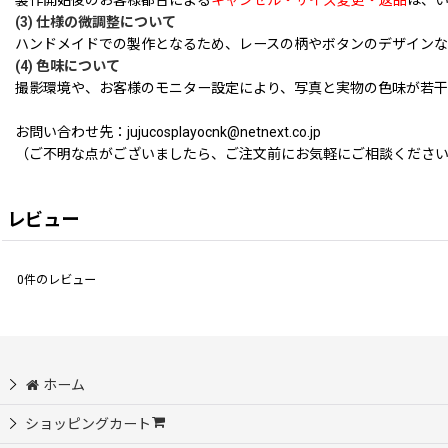
製作開始後のお客様都合による
キャンセル・サイズ変更・返品
は、
(3) 仕様の微調整について
ハンドメイドでの製作となるため、レースの柄やボタンのデザインな
(4) 色味について
撮影環境や、お客様のモニター設定により、写真と実物の色味が若干
お問い合わせ先：jujucosplayocnk@netnext.co.jp
（ご不明な点がございましたら、ご注文前にお気軽にご相談くださ
レビュー
0
件のレビュー
ホーム
ショッピングカート