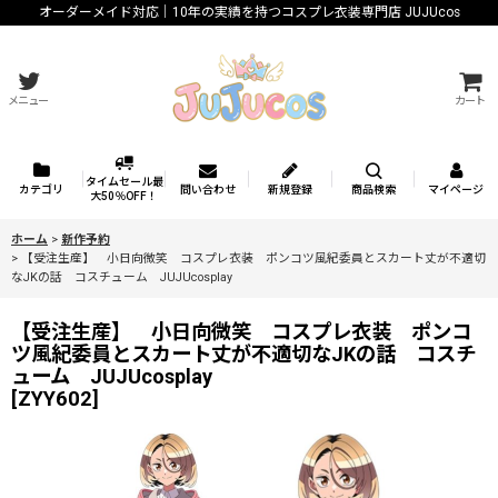
オーダーメイド対応｜10年の実績を持つコスプレ衣装専門店 JUJUcos
メニュー
カート
タイムセール最
カテゴリ
問い合わせ
新規登録
商品検索
マイページ
大50％OFF！
ホーム
>
新作予約
>
【受注生産】 小日向微笑 コスプレ衣装 ポンコツ風紀委員とスカート丈が不適切
なJKの話 コスチューム JUJUcosplay
【受注生産】 小日向微笑 コスプレ衣装 ポンコ
ツ風紀委員とスカート丈が不適切なJKの話 コスチ
ューム JUJUcosplay
[
ZYY602
]