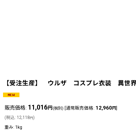
【受注生産】 ウルザ コスプレ衣装 異世界のん
11,016
販売価格
:
12,960
円
[
通常販売価格
:
]
(税別)
円
(
税込
:
12,118
)
円
重み
:
1kg