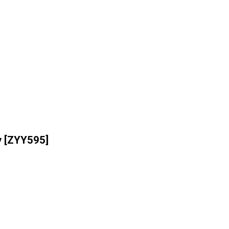
y
[
ZYY595
]