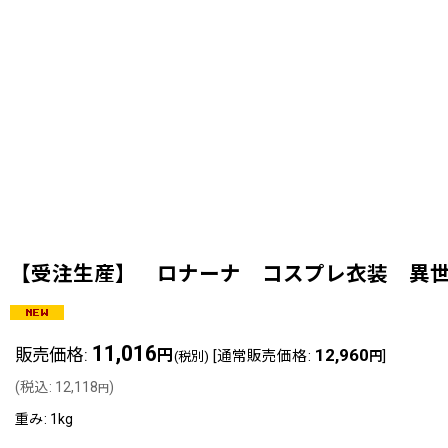
【受注生産】 ロナーナ コスプレ衣装 異世界の
11,016
販売価格
:
12,960
円
[
通常販売価格
:
]
(税別)
円
(
税込
:
12,118
)
円
重み
:
1kg