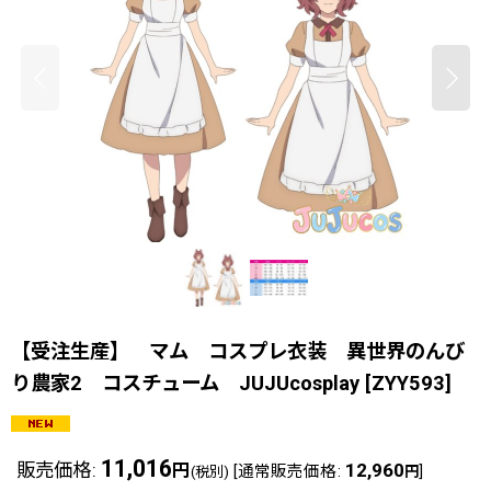
【受注生産】 マム コスプレ衣装 異世界のんび
り農家2 コスチューム JUJUcosplay
[
ZYY593
]
11,016
販売価格
:
12,960
円
[
通常販売価格
:
]
(税別)
円