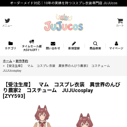
オーダーメイド対応｜10年の実績を持つコスプレ衣装専門店 JUJUcos
メニュー
カート
タイムセール最
カテゴリ
問い合わせ
新規登録
商品検索
マイページ
大50％OFF！
ホーム
>
新作予約
>
【受注生産】 マム コスプレ衣装 異世界のんびり農家2 コスチューム
JUJUcosplay
【受注生産】 マム コスプレ衣装 異世界のんび
り農家2 コスチューム JUJUcosplay
[
ZYY593
]