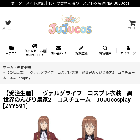
オーダーメイド対応｜10年の実績を持つコスプレ衣装専門店 JUJUcos
メニュー
カート
タイムセール最
カテゴリ
問い合わせ
新規登録
商品検索
マイページ
大50％OFF！
ホーム
>
新作予約
>
【受注生産】 ヴァルグライフ コスプレ衣装 異世界のんびり農家2 コスチュー
ム JUJUcosplay
【受注生産】 ヴァルグライフ コスプレ衣装 異
世界のんびり農家2 コスチューム JUJUcosplay
[
ZYY591
]