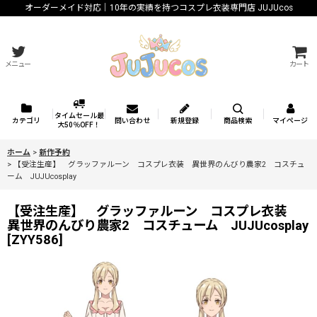
オーダーメイド対応｜10年の実績を持つコスプレ衣装専門店 JUJUcos
メニュー
カート
タイムセール最
カテゴリ
問い合わせ
新規登録
商品検索
マイページ
大50％OFF！
ホーム
>
新作予約
>
【受注生産】 グラッファルーン コスプレ衣装 異世界のんびり農家2 コスチュ
ーム JUJUcosplay
【受注生産】 グラッファルーン コスプレ衣装
異世界のんびり農家2 コスチューム JUJUcosplay
[
ZYY586
]