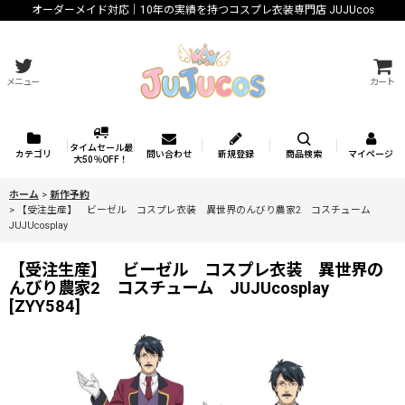
オーダーメイド対応｜10年の実績を持つコスプレ衣装専門店 JUJUcos
メニュー
カート
タイムセール最
カテゴリ
問い合わせ
新規登録
商品検索
マイページ
大50％OFF！
ホーム
>
新作予約
>
【受注生産】 ビーゼル コスプレ衣装 異世界のんびり農家2 コスチューム
JUJUcosplay
【受注生産】 ビーゼル コスプレ衣装 異世界の
んびり農家2 コスチューム JUJUcosplay
[
ZYY584
]