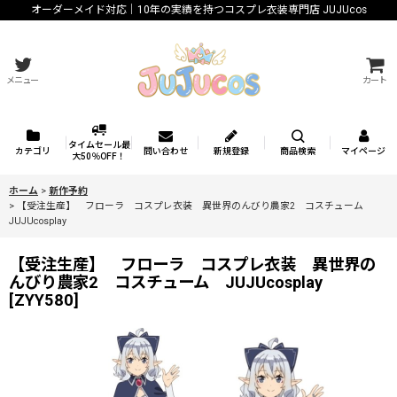
オーダーメイド対応｜10年の実績を持つコスプレ衣装専門店 JUJUcos
メニュー
カート
タイムセール最
カテゴリ
問い合わせ
新規登録
商品検索
マイページ
大50％OFF！
ホーム
>
新作予約
>
【受注生産】 フローラ コスプレ衣装 異世界のんびり農家2 コスチューム
JUJUcosplay
【受注生産】 フローラ コスプレ衣装 異世界の
んびり農家2 コスチューム JUJUcosplay
[
ZYY580
]