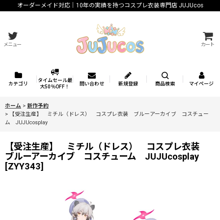
オーダーメイド対応｜10年の実績を持つコスプレ衣装専門店 JUJUcos
メニュー
カート
タイムセール最
カテゴリ
問い合わせ
新規登録
商品検索
マイページ
大50％OFF！
ホーム
>
新作予約
>
【受注生産】 ミチル（ドレス） コスプレ衣装 ブルーアーカイブ コスチュー
ム JUJUcosplay
【受注生産】 ミチル（ドレス） コスプレ衣装
ブルーアーカイブ コスチューム JUJUcosplay
[
ZYY343
]