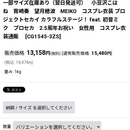
一部サイズ在庫あり（翌日発送可） 小豆沢こは
ね 宵崎奏 望月穂波 MEIKO コスプレ衣装 プロ
ジェクトセカイ カラフルステージ！ feat. 初音ミ
ク プロセカ 2.5周年お祝い 女性用 コスプレ衣
装通販
[
CG1545-3ZS
]
13,158
販売価格
:
15,480
円
[
通常販売価格
:
]
(税別)
円
(
税込
:
14,474
)
円
重み
:
1kg
納期
/
サイズ
を選択してください
数量
: