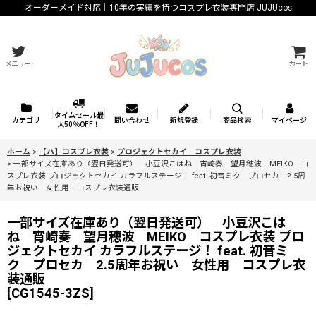
オーダーメイド対応｜10年の実績を持つコスプレ衣装専門店 JUJUcos
メニュー
カート
タイムセール最
カテゴリ
問い合わせ
新規登録
商品検索
マイページ
大50％OFF！
ホーム
>
【ハ】コスプレ衣装
>
プロジェクトセカイ コスプレ衣装
>
一部サイズ在庫あり（翌日発送可） 小豆沢こはね 宵崎奏 望月穂波 MEIKO コ
スプレ衣装 プロジェクトセカイ カラフルステージ！ feat. 初音ミク プロセカ 2.5周
年お祝い 女性用 コスプレ衣装通販
一部サイズ在庫あり（翌日発送可） 小豆沢こは
ね 宵崎奏 望月穂波 MEIKO コスプレ衣装 プロ
ジェクトセカイ カラフルステージ！ feat. 初音ミ
ク プロセカ 2.5周年お祝い 女性用 コスプレ衣
装通販
[
CG1545-3ZS
]