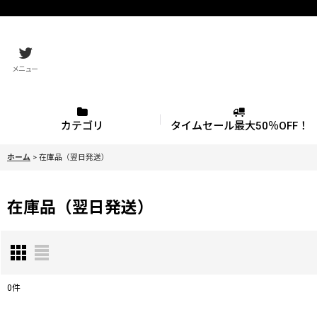
メニュー
カテゴリ
タイムセール最大50％OFF！
ホーム
>
在庫品（翌日発送）
在庫品（翌日発送）
0
件
表示数
: