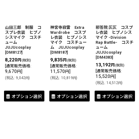
並び順
:
絞り込む
山田三郎 制服 コ
神宮寺寂雷 Extra
邪答院 仄仄 コスプ
スプレ衣装 ヒプノ
Wardrobe コスプ
レ衣装 ヒプノシス
シスマイク コスチ
レ衣装 ヒプノシス
マイク -Division
ューム
マイク コスチュー
Rap Battle- コスチ
JUJUcosplay
ム JUJUcosplay
ューム
[
DM8127
]
[
DM8187
]
JUJUcosplay
[
DM4383
]
8,220
9,835
円
円
(税別)
(税別)
13,192
円
(税別)
[
通常販売価格
:
[
通常販売価格
:
9,670
]
11,570
]
[
通常販売価格
:
円
円
15,520
]
円
(
税込
:
9,042
)
(
税込
:
10,819
)
円
円
(
税込
:
14,512
)
円
オプション選択
オプション選択
オプション選択