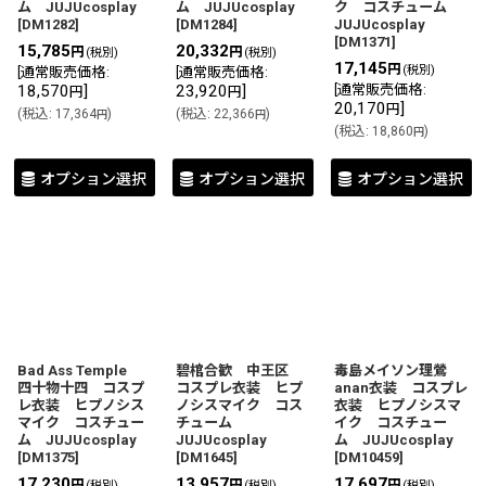
ム JUJUcosplay
ム JUJUcosplay
ク コスチューム
[
DM1282
]
[
DM1284
]
JUJUcosplay
[
DM1371
]
15,785
20,332
円
円
(税別)
(税別)
17,145
円
(税別)
[
通常販売価格
:
[
通常販売価格
:
18,570
]
23,920
]
[
通常販売価格
:
円
円
20,170
]
円
(
税込
:
17,364
)
(
税込
:
22,366
)
円
円
(
税込
:
18,860
)
円
オプション選択
オプション選択
オプション選択
Bad Ass Temple
碧棺合歓 中王区
毒島メイソン理鶯
四十物十四 コスプ
コスプレ衣装 ヒプ
anan衣装 コスプレ
レ衣装 ヒプノシス
ノシスマイク コス
衣装 ヒプノシスマ
マイク コスチュー
チューム
イク コスチュー
ム JUJUcosplay
JUJUcosplay
ム JUJUcosplay
[
DM1375
]
[
DM1645
]
[
DM10459
]
17,230
13,957
17,697
円
円
円
(税別)
(税別)
(税別)