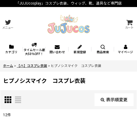
「JUJUcosplay」コスプレ衣装、ウィッグ、靴、道具など専門店
メニュー
カート
タイムセール最
カテゴリ
問い合わせ
新規登録
商品検索
マイページ
大50％OFF！
ホーム
>
【ハ】コスプレ衣装
>
ヒプノシスマイク コスプレ衣装
ヒプノシスマイク コスプレ衣装
表示順変更
閉じる
12
件
表示数
: