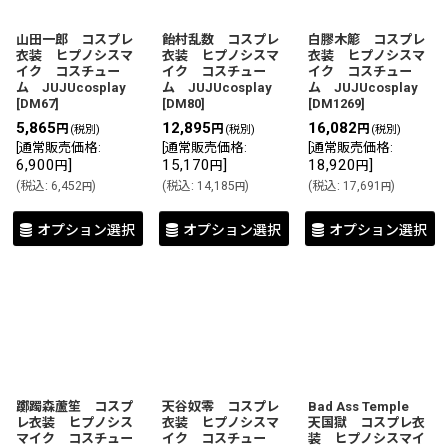
山田一郎 コスプレ
飴村乱数 コスプレ
白膠木簓 コスプレ
衣装 ヒプノシスマ
衣装 ヒプノシスマ
衣装 ヒプノシスマ
イク コスチュー
イク コスチュー
イク コスチュー
ム JUJUcosplay
ム JUJUcosplay
ム JUJUcosplay
[
DM67
]
[
DM80
]
[
DM1269
]
5,865
12,895
16,082
円
円
円
(税別)
(税別)
(税別)
[
通常販売価格
:
[
通常販売価格
:
[
通常販売価格
:
6,900
]
15,170
]
18,920
]
円
円
円
(
税込
:
6,452
)
(
税込
:
14,185
)
(
税込
:
17,691
)
円
円
円
オプション選択
オプション選択
オプション選択
躑躅森蘆笙 コスプ
天谷奴零 コスプレ
Bad Ass Temple
レ衣装 ヒプノシス
衣装 ヒプノシスマ
天国獄 コスプレ衣
マイク コスチュー
イク コスチュー
装 ヒプノシスマイ