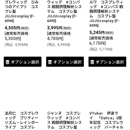
プレウィッグ ひみ
ウィッグ #コンパ
ルワ コスプレウィ
つのアイプリ コス
ス 戦闘摂理解析シス
ッグ #コンパス 戦
プレ鬘
テム コスプレ鬘
闘摂理解析システ
JUJUcosplay
[
F-
JUJUcosplay
[
F-
ム コスプレ鬘
6094
]
6095
]
JUJUcosplay
[
F-
6096
]
4,505
3,995
円
円
(税別)
(税別)
5,245
円
(税別)
[
通常販売価格
:
[
通常販売価格
:
5,300
]
4,700
]
[
通常販売価格
:
円
円
6,170
]
円
(
税込
:
4,956
)
(
税込
:
4,395
)
円
円
(
税込
:
5,770
)
円
オプション選択
オプション選択
オプション選択
法月仁 コスプレウ
ジャンヌ コスプレ
VTuber 伊波ラ
ィッグ プリティー
ウィッグ #コンパ
イ 「Dytica」2周
リズム・レインボー
ス 戦闘摂理解析シス
年記念 コスプレウ
ライブ コスプレ
テム コスプレ鬘
ィッグ バーチャル