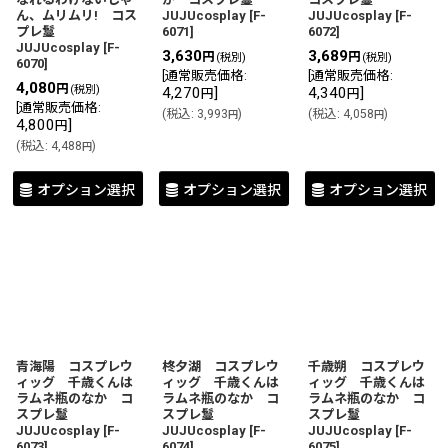
ん、ムリムリ! コス
JUJUcosplay
[
F-
JUJUcosplay
[
F-
プレ鬘
6071
]
6072
]
JUJUcosplay
[
F-
3,630
3,689
円
円
(税別)
(税別)
6070
]
[
通常販売価格
:
[
通常販売価格
:
4,080
円
(税別)
4,270
]
4,340
]
円
円
[
通常販売価格
:
(
税込
:
3,993
)
(
税込
:
4,058
)
円
円
4,800
]
円
(
税込
:
4,488
)
円
オプション選択
オプション選択
オプション選択
青海陽 コスプレウ
柊夕湖 コスプレウ
千歳朔 コスプレウ
ィッグ 千歳くんは
ィッグ 千歳くんは
ィッグ 千歳くんは
ラムネ瓶のなか コ
ラムネ瓶のなか コ
ラムネ瓶のなか コ
スプレ鬘
スプレ鬘
スプレ鬘
JUJUcosplay
[
F-
JUJUcosplay
[
F-
JUJUcosplay
[
F-
6073
]
6074
]
6075
]