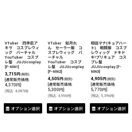
並び順
:
絞り込む
VTuber 四季凪ア
VTuber 如月れ
相田マナ(キュアハー
キラ コスプレウィ
ん セーラー服 コ
ト) 戦闘服 コスプ
ッグ バーチャル
スプレウィッグ バ
レウィッグ ドキド
YouTuber コスプ
ーチャル
キ!プリキュア コス
レ鬘 JUJUcosplay
YouTuber コスプ
プレ鬘
[
F-6061
]
レ鬘 JUJUcosplay
JUJUcosplay
[
F-
[
F-6062
]
6063
]
3,715
円
(税別)
4,505
4,905
円
円
(税別)
(税別)
[
通常販売価格
:
4,370
]
[
通常販売価格
:
[
通常販売価格
:
円
5,300
]
5,770
]
円
円
(
税込
:
4,087
)
円
(
税込
:
4,956
)
(
税込
:
5,396
)
円
円
オプション選択
オプション選択
オプション選択