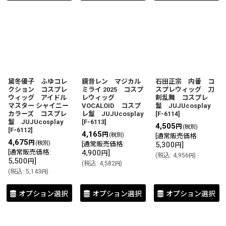
黛冬優子 ふゆコレ
鏡音レン マジカル
石田正宗 内番 コ
クション コスプレ
ミライ 2025 コスプ
スプレウィッグ 刀
ウィッグ アイドル
レウィッグ
剣乱舞 コスプレ
マスター シャイニー
VOCALOID コスプ
鬘 JUJUcosplay
カラーズ コスプレ
レ鬘 JUJUcosplay
[
F-6114
]
鬘 JUJUcosplay
[
F-6113
]
4,505
円
(税別)
[
F-6112
]
4,165
円
(税別)
[
通常販売価格
:
4,675
円
(税別)
[
通常販売価格
:
5,300
]
円
[
通常販売価格
:
4,900
]
円
(
税込
:
4,956
)
円
5,500
]
円
(
税込
:
4,582
)
円
(
税込
:
5,143
)
円
オプション選択
オプション選択
オプション選択