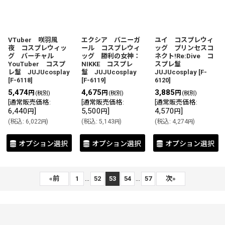
VTuber 咲羽風
エクシア バニーガ
ユイ コスプレウィ
夜 コスプレウィッ
ール コスプレウィ
ッグ プリンセスコ
グ バーチャル
ッグ 勝利の女神：
ネクト!Re:Dive コ
YouTuber コスプ
NIKKE コスプレ
スプレ鬘
レ鬘 JUJUcosplay
鬘 JUJUcosplay
JUJUcosplay
[
F-
[
F-6118
]
[
F-6119
]
6120
]
5,474
4,675
3,885
円
円
円
(税別)
(税別)
(税別)
[
通常販売価格
:
[
通常販売価格
:
[
通常販売価格
:
6,440
]
5,500
]
4,570
]
円
円
円
(
税込
:
6,022
)
(
税込
:
5,143
)
(
税込
:
4,274
)
円
円
円
オプション選択
オプション選択
オプション選択
...
...
«
前
1
52
53
54
57
次
»