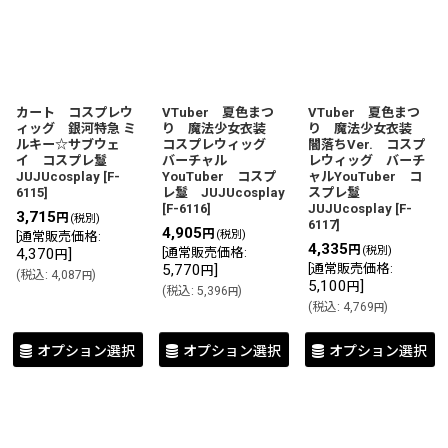
カート コスプレウ
VTuber 夏色まつ
VTuber 夏色まつ
ィッグ 銀河特急 ミ
り 魔法少女衣装
り 魔法少女衣装
ルキー☆サブウェ
コスプレウィッグ
闇落ちVer. コスプ
イ コスプレ鬘
バーチャル
レウィッグ バーチ
JUJUcosplay
[
F-
YouTuber コスプ
ャルYouTuber コ
6115
]
レ鬘 JUJUcosplay
スプレ鬘
[
F-6116
]
JUJUcosplay
[
F-
3,715
円
(税別)
6117
]
4,905
円
(税別)
[
通常販売価格
:
4,335
円
(税別)
4,370
]
[
通常販売価格
:
円
5,770
]
[
通常販売価格
:
円
(
税込
:
4,087
)
円
5,100
]
円
(
税込
:
5,396
)
円
(
税込
:
4,769
)
円
オプション選択
オプション選択
オプション選択