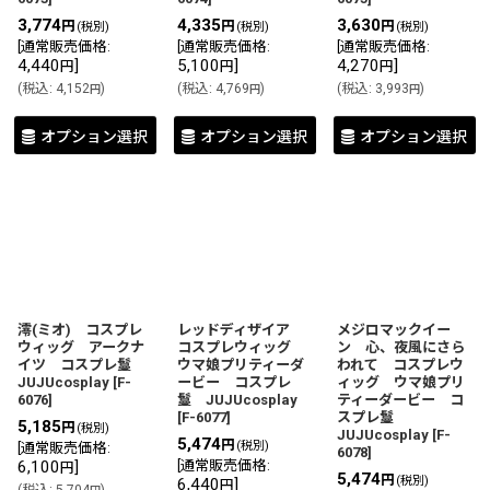
3,774
4,335
3,630
円
円
円
(税別)
(税別)
(税別)
[
通常販売価格
:
[
通常販売価格
:
[
通常販売価格
:
4,440
]
5,100
]
4,270
]
円
円
円
(
税込
:
4,152
)
(
税込
:
4,769
)
(
税込
:
3,993
)
円
円
円
オプション選択
オプション選択
オプション選択
澪(ミオ) コスプレ
レッドディザイア
メジロマックイー
ウィッグ アークナ
コスプレウィッグ
ン 心、夜風にさら
イツ コスプレ鬘
ウマ娘プリティーダ
われて コスプレウ
JUJUcosplay
[
F-
ービー コスプレ
ィッグ ウマ娘プリ
6076
]
鬘 JUJUcosplay
ティーダービー コ
[
F-6077
]
スプレ鬘
5,185
円
(税別)
JUJUcosplay
[
F-
5,474
円
(税別)
[
通常販売価格
:
6078
]
6,100
]
[
通常販売価格
:
円
5,474
円
(税別)
6,440
]
円