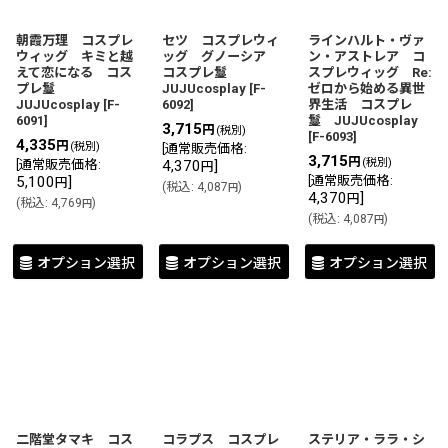
朝霞万理 コスプレ
セツ コスプレウィ
ラインハルト・ヴァ
ウィッグ キミと越
ッグ グノーシア
ン・アストレア コ
えて恋になる コス
コスプレ鬘
スプレウィッグ Re:
プレ鬘
JUJUcosplay
[
F-
ゼロから始める異世
JUJUcosplay
[
F-
6092
]
界生活 コスプレ
6091
]
鬘 JUJUcosplay
3,715
円
(税別)
[
F-6093
]
4,335
円
(税別)
[
通常販売価格
:
3,715
円
(税別)
[
通常販売価格
:
4,370
]
円
5,100
]
[
通常販売価格
:
円
(
税込
:
4,087
)
円
4,370
]
円
(
税込
:
4,769
)
円
(
税込
:
4,087
)
円
オプション選択
オプション選択
オプション選択
二階堂タマキ コス
コラプス コスプレ
ステリア・ララ・シ