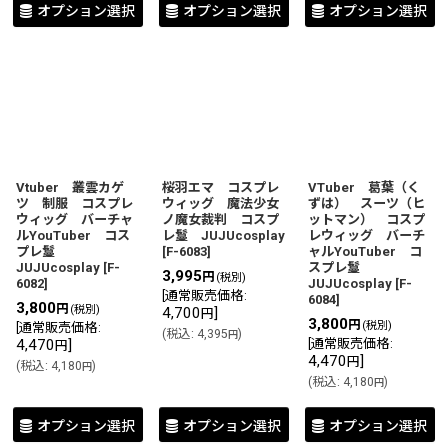
オプション選択
オプション選択
オプション選択
Vtuber 叢雲カゲ
桜羽エマ コスプレ
VTuber 葛葉（く
ツ 制服 コスプレ
ウィッグ 魔法少女
ずは） スーツ（ヒ
ウィッグ バーチャ
ノ魔女裁判 コスプ
ットマン） コスプ
ルYouTuber コス
レ鬘 JUJUcosplay
レウィッグ バーチ
プレ鬘
[
F-6083
]
ャルYouTuber コ
JUJUcosplay
[
F-
スプレ鬘
3,995
円
(税別)
6082
]
JUJUcosplay
[
F-
[
通常販売価格
:
6084
]
3,800
円
(税別)
4,700
]
円
3,800
円
(税別)
[
通常販売価格
:
(
税込
:
4,395
)
円
4,470
]
[
通常販売価格
:
円
4,470
]
円
(
税込
:
4,180
)
円
(
税込
:
4,180
)
円
オプション選択
オプション選択
オプション選択