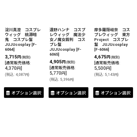
淀川真澄 コスプレ
遠野ハンナ コスプ
摩多羅隠岐奈 コス
ウィッグ 桃源暗
レウィッグ 魔法少
プレウィッグ 東方
鬼 コスプレ鬘
女ノ魔女裁判 コス
Project コスプレ
JUJUcosplay
[
F-
プレ鬘
鬘 JUJUcosplay
6064
]
JUJUcosplay
[
F-
[
F-6066
]
6065
]
3,715
4,675
円
円
(税別)
(税別)
4,905
円
(税別)
[
通常販売価格
:
[
通常販売価格
:
4,370
]
[
通常販売価格
:
5,500
]
円
円
5,770
]
円
(
税込
:
4,087
)
(
税込
:
5,143
)
円
円
(
税込
:
5,396
)
円
オプション選択
オプション選択
オプション選択