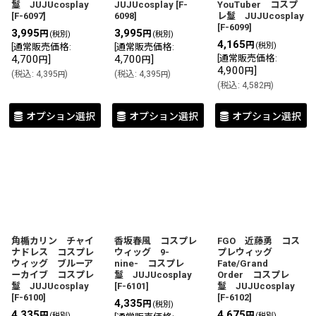
鬘 JUJUcosplay
JUJUcosplay
[
F-
YouTuber コスプ
[
F-6097
]
6098
]
レ鬘 JUJUcosplay
[
F-6099
]
3,995
3,995
円
円
(税別)
(税別)
4,165
円
(税別)
[
通常販売価格
:
[
通常販売価格
:
4,700
]
4,700
]
[
通常販売価格
:
円
円
4,900
]
円
(
税込
:
4,395
)
(
税込
:
4,395
)
円
円
(
税込
:
4,582
)
円
オプション選択
オプション選択
オプション選択
角楯カリン チャイ
香坂春風 コスプレ
FGO 近藤勇 コス
ナドレス コスプレ
ウィッグ 9-
プレウィッグ
ウィッグ ブルーア
nine- コスプレ
Fate/Grand
ーカイブ コスプレ
鬘 JUJUcosplay
Order コスプレ
鬘 JUJUcosplay
[
F-6101
]
鬘 JUJUcosplay
[
F-6100
]
[
F-6102
]
4,335
円
(税別)
4,335
4,675
円
円
(税別)
(税別)