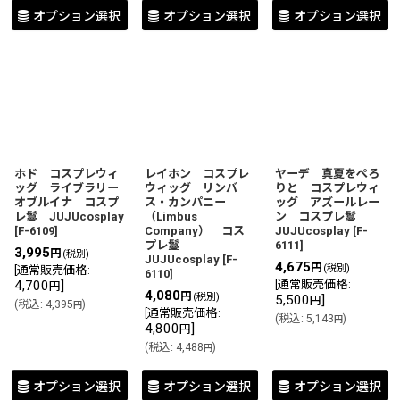
オプション選択
オプション選択
オプション選択
ホド コスプレウィ
レイホン コスプレ
ヤーデ 真夏をぺろ
ッグ ライブラリー
ウィッグ リンバ
りと コスプレウィ
オブルイナ コスプ
ス・カンパニー
ッグ アズールレー
レ鬘 JUJUcosplay
（Limbus
ン コスプレ鬘
[
F-6109
]
Company） コス
JUJUcosplay
[
F-
プレ鬘
6111
]
3,995
円
(税別)
JUJUcosplay
[
F-
4,675
円
(税別)
[
通常販売価格
:
6110
]
4,700
]
[
通常販売価格
:
円
4,080
円
(税別)
5,500
]
円
(
税込
:
4,395
)
円
[
通常販売価格
:
(
税込
:
5,143
)
円
4,800
]
円
(
税込
:
4,488
)
円
オプション選択
オプション選択
オプション選択