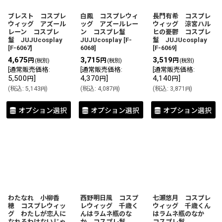
ブレスト コスプレ
白鳳 コスプレウィ
長門有希 コスプレ
ウィッグ アズール
ッグ アズールレー
ウィッグ 涼宮ハル
レーン コスプレ
ン コスプレ鬘
ヒの憂鬱 コスプレ
鬘 JUJUcosplay
JUJUcosplay
[
F-
鬘 JUJUcosplay
[
F-6067
]
6068
]
[
F-6069
]
4,675
3,715
3,519
円
円
円
(税別)
(税別)
(税別)
[
通常販売価格
:
[
通常販売価格
:
[
通常販売価格
:
5,500
]
4,370
]
4,140
]
円
円
円
(
税込
:
5,143
)
(
税込
:
4,087
)
(
税込
:
3,871
)
円
円
円
オプション選択
オプション選択
オプション選択
わたなれ 小柳香
西野明日風 コスプ
七瀬悠月 コスプレ
穂 コスプレウィッ
レウィッグ 千歳く
ウィッグ 千歳くん
グ わたしが恋人に
んはラムネ瓶のな
はラムネ瓶のなか
なれるわけないじゃ
か コスプレ鬘
コスプレ鬘