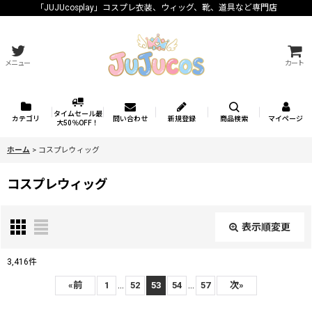
「JUJUcosplay」コスプレ衣装、ウィッグ、靴、道具など専門店
メニュー
カート
タイムセール最
カテゴリ
問い合わせ
新規登録
商品検索
マイページ
大50％OFF！
ホーム
>
コスプレウィッグ
コスプレウィッグ
表示順変更
閉じる
3,416
件
表示数
:
...
...
«
前
1
52
53
54
57
次
»