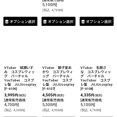
[
通常販売価格
:
5,100
]
円
(
税込
:
4,769
)
円
オプション選択
オプション選択
オプション選択
VTuber 城瀬いす
VTuber 獅子堂あ
VTuber 名取さ
み コスプレウィッ
かり コスプレウィ
な コスプレウィッ
グ バーチャル
ッグ バーチャル
グ バーチャル
YouTuber コスプ
YouTuber コスプ
YouTuber コスプ
レ鬘 JUJUcosplay
レ鬘 JUJUcosplay
レ鬘 JUJUcosplay
[
F-6106
]
[
F-6107
]
[
F-6108
]
3,995
4,505
4,335
円
円
円
(税別)
(税別)
(税別)
[
通常販売価格
:
[
通常販売価格
:
[
通常販売価格
:
4,700
]
5,300
]
5,100
]
円
円
円
(
税込
:
4,395
)
(
税込
:
4,956
)
(
税込
:
4,769
)
円
円
円