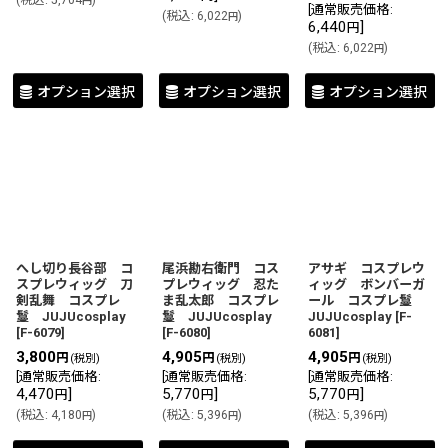
(
税込
:
5,704
)
円
[
通常販売価格
:
(
税込
:
6,022
)
円
6,440
]
円
(
税込
:
6,022
)
円
オプション選択
オプション選択
オプション選択
へし切り長谷部 コ
尾浜勘右衛門 コス
アサギ コスプレウ
スプレウィッグ 刀
プレウィッグ 忍た
ィッグ ボンバーガ
剣乱舞 コスプレ
ま乱太郎 コスプレ
ール コスプレ鬘
鬘 JUJUcosplay
鬘 JUJUcosplay
JUJUcosplay
[
F-
[
F-6079
]
[
F-6080
]
6081
]
3,800
4,905
4,905
円
円
円
(税別)
(税別)
(税別)
[
通常販売価格
:
[
通常販売価格
:
[
通常販売価格
:
4,470
]
5,770
]
5,770
]
円
円
円
(
税込
:
4,180
)
(
税込
:
5,396
)
(
税込
:
5,396
)
円
円
円