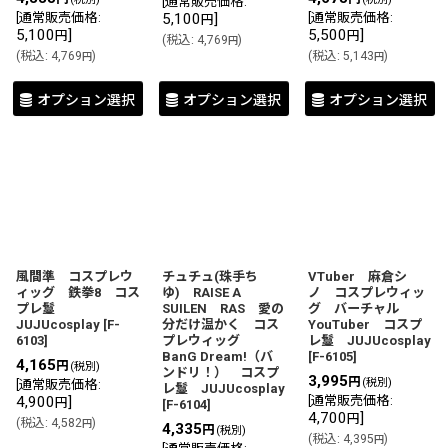
[
通常販売価格
:
[
通常販売価格
:
5,100
]
[
通常販売価格
:
円
5,100
]
5,500
]
円
円
(
税込
:
4,769
)
円
(
税込
:
4,769
)
(
税込
:
5,143
)
円
円
オプション選択
オプション選択
オプション選択
風間準 コスプレウ
チュチュ(珠手ち
VTuber 麻倉シ
ィッグ 鉄拳8 コス
ゆ) RAISE A
ノ コスプレウィッ
プレ鬘
SUILEN RAS 愛の
グ バーチャル
JUJUcosplay
[
F-
分だけ温かく コス
YouTuber コスプ
6103
]
プレウィッグ
レ鬘 JUJUcosplay
BanG Dream!（バ
[
F-6105
]
4,165
円
(税別)
ンドリ！） コスプ
3,995
円
(税別)
[
通常販売価格
:
レ鬘 JUJUcosplay
4,900
]
[
通常販売価格
:
円
[
F-6104
]
4,700
]
円
(
税込
:
4,582
)
円
4,335
円
(税別)
(
税込
:
4,395
)
円