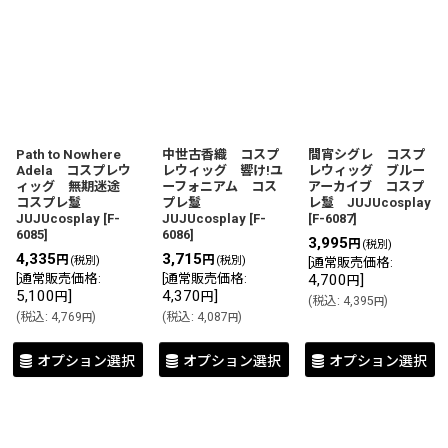
Path to Nowhere
中世古香織 コスプ
間宵シグレ コスプ
Adela コスプレウ
レウィッグ 響け!ユ
レウィッグ ブルー
ィッグ 無期迷途
ーフォニアム コス
アーカイブ コスプ
コスプレ鬘
プレ鬘
レ鬘 JUJUcosplay
JUJUcosplay
[
F-
JUJUcosplay
[
F-
[
F-6087
]
6085
]
6086
]
3,995
円
(税別)
4,335
3,715
円
円
(税別)
(税別)
[
通常販売価格
:
[
通常販売価格
:
[
通常販売価格
:
4,700
]
円
5,100
]
4,370
]
円
円
(
税込
:
4,395
)
円
(
税込
:
4,769
)
(
税込
:
4,087
)
円
円
オプション選択
オプション選択
オプション選択