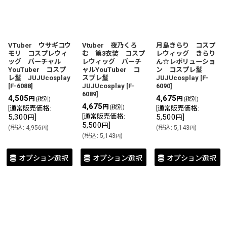
VTuber ウサギコウ
Vtuber 夜乃くろ
月島きらり コスプ
モリ コスプレウィ
む 第3衣装 コスプ
レウィッグ きらり
ッグ バーチャル
レウィッグ バーチ
ん☆レボリューショ
YouTuber コスプ
ャルYouTuber コ
ン コスプレ鬘
レ鬘 JUJUcosplay
スプレ鬘
JUJUcosplay
[
F-
[
F-6088
]
JUJUcosplay
[
F-
6090
]
6089
]
4,505
4,675
円
円
(税別)
(税別)
4,675
円
(税別)
[
通常販売価格
:
[
通常販売価格
:
5,300
]
[
通常販売価格
:
5,500
]
円
円
5,500
]
円
(
税込
:
4,956
)
(
税込
:
5,143
)
円
円
(
税込
:
5,143
)
円
オプション選択
オプション選択
オプション選択