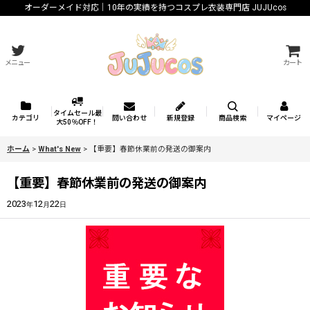
オーダーメイド対応｜10年の実績を持つコスプレ衣装専門店 JUJUcos
メニュー
カート
タイムセール最
カテゴリ
問い合わせ
新規登録
商品検索
マイページ
大50％OFF！
ホーム
>
What's New
>
【重要】春節休業前の発送の御案内
【重要】春節休業前の発送の御案内
2023
12
22
年
月
日