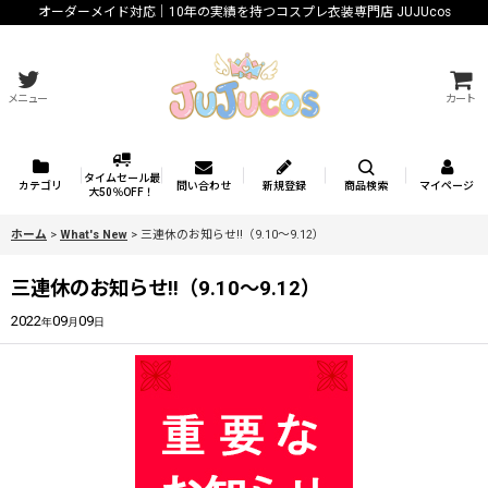
オーダーメイド対応｜10年の実績を持つコスプレ衣装専門店 JUJUcos
メニュー
カート
タイムセール最
カテゴリ
問い合わせ
新規登録
商品検索
マイページ
大50％OFF！
ホーム
>
What's New
>
三連休のお知らせ!!（9.10～9.12）
三連休のお知らせ!!（9.10～9.12）
2022
09
09
年
月
日