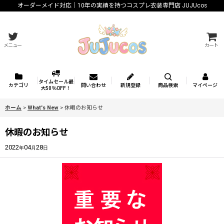
オーダーメイド対応｜10年の実績を持つコスプレ衣装専門店 JUJUcos
メニュー
カート
タイムセール最
カテゴリ
問い合わせ
新規登録
商品検索
マイページ
大50％OFF！
ホーム
>
What's New
>
休暇のお知らせ
休暇のお知らせ
2022
04
28
年
月
日