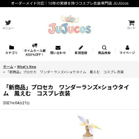
オーダーメイド対応｜10年の実績を持つコスプレ衣装専門店 JUJUcos
メニュー
カート
タイムセール最
カテゴリ
問い合わせ
新規登録
商品検索
マイページ
大50％OFF！
ホーム
>
What's New
>
「新商品」プロセカ ワンダーランズ×ショウタイム 鳳えむ コスプレ衣装
「新商品」プロセカ ワンダーランズ×ショウタイ
ム 鳳えむ コスプレ衣装
2021
04
21
年
月
日