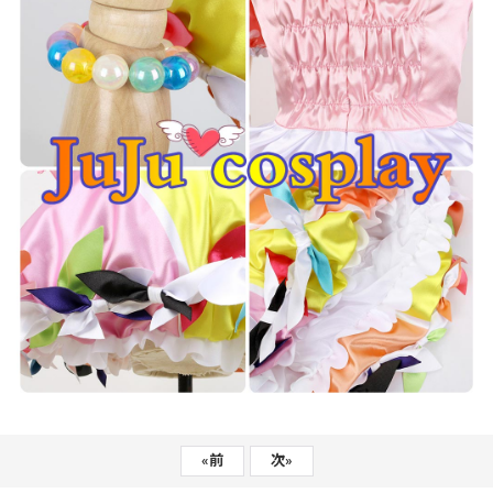
«
前
次
»